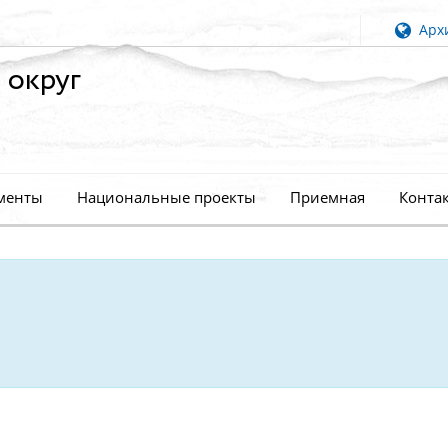
Архи
 округ
менты
Национальные проекты
Приемная
Конта