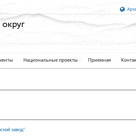
Архи
 округ
менты
Национальные проекты
Приемная
Конта
ский завод"