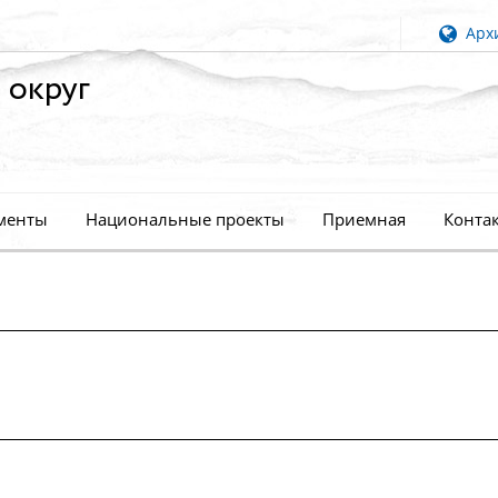
Архи
 округ
менты
Национальные проекты
Приемная
Конта