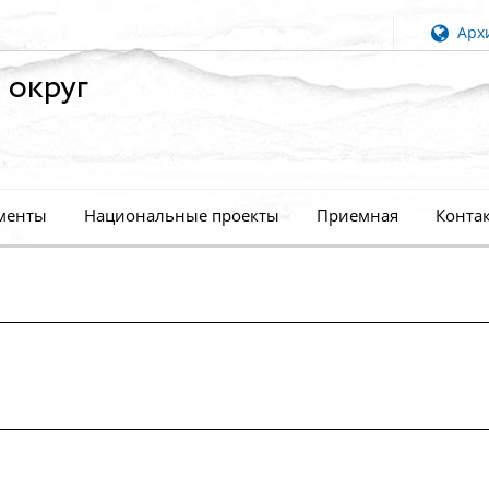
Архи
 округ
менты
Национальные проекты
Приемная
Конта