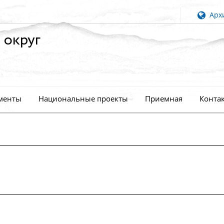
Архи
 округ
менты
Национальные проекты
Приемная
Конта