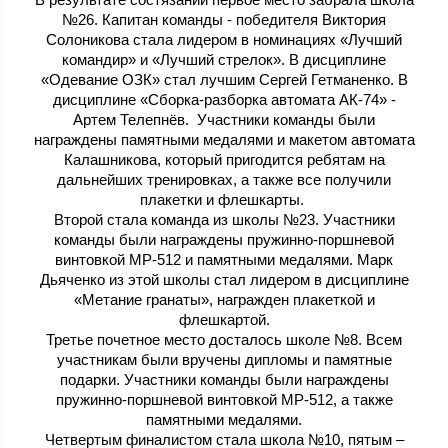
№26. Капитан команды - победителя Виктория
Солоникова стала лидером в номинациях «Лучший
командир» и «Лучший стрелок». В дисциплине
«Одевание ОЗК» стал лучшим Сергей Гетманенко. В
дисциплине «Сборка-разборка автомата АК-74» -
Артем Телепнёв. Участники команды были
награждены памятными медалями и макетом автомата
Калашникова, который пригодится ребятам на
дальнейших тренировках, а также все получили
плакетки и флешкарты.
Второй стала команда из школы №23. Участники
команды были награждены пружинно-поршневой
винтовкой МР-512 и памятными медалями. Марк
Дьяченко из этой школы стал лидером в дисциплине
«Метание гранаты», награжден плакеткой и
флешкартой.
Третье почетное место досталось школе №8. Всем
участникам были вручены дипломы и памятные
подарки. Участники команды были награждены
пружинно-поршневой винтовкой МР-512, а также
памятными медалями.
Четвертым финалистом стала школа №10, пятым –