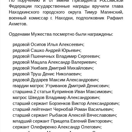
По поручению и от имени Президента Российской
Федерации государственные награды вручили глава
Находкинского городского округа Тимур Магинский,
военный комиссар г. Находки, подполковник Рафаил
Ахметов.
Орденами Мужества посмертно были награждены:
рядовой Осипов Илья Алексеевич;
рядовой Сашко Андрей Юрьевич;
рядовой Пшеничных Владимир Сергеевич;
рядовой Мацала Александр Валериевич;
рядовой Укибаев Дмитрий Михайлович;
рядовой Труш Денис Николаевич;
рядовой Дударев Максим Александрович;
гвардии матрос Утриванов Дмитрий Денисович;
старшина 2 статьи Куприянов Иван Максимович;
матрос Шведов Владимир Александрович;
старший сержант Борзенков Виктор Александрович;
старший лейтенант Чернобай Роман Васильевич;
старший сержант Рыбаков Алексей Вячеславович;
младший сержант Прищепа Евгений Викторович;
сержант Олефиренко Александр Олегович;