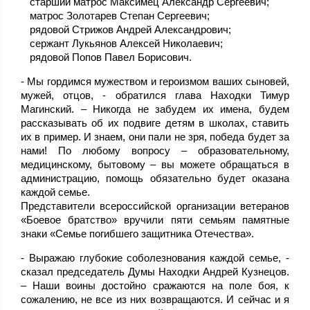
старший матрос Максимец Александр Сергеевич;
матрос Золотарев Степан Сергеевич;
рядовой Стрижов Андрей Александрович;
сержант Лукьянов Алексей Николаевич;
рядовой Попов Павел Борисович.
- Мы гордимся мужеством и героизмом ваших сыновей,
мужей, отцов, - обратился глава Находки Тимур
Магинский. – Никогда не забудем их имена, будем
рассказывать об их подвиге детям в школах, ставить
их в пример. И знаем, они пали не зря, победа будет за
нами! По любому вопросу – образовательному,
медицинскому, бытовому – вы можете обращаться в
администрацию, помощь обязательно будет оказана
каждой семье.
Представители всероссийской организации ветеранов
«Боевое братство» вручили пяти семьям памятные
знаки «Семье погибшего защитника Отечества».
- Выражаю глубокие соболезнования каждой семье, -
сказал председатель Думы Находки Андрей Кузнецов.
– Наши воины достойно сражаются на поле боя, к
сожалению, не все из них возвращаются. И сейчас и я