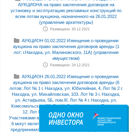
АУКЦИОНА на право заключения договоров на
установку и эксплуатацию рекламных конструкций по
всем лотам аукциона, назначенного на 26.01.2022
(управление архитектуры)
Размещено: 30.12.2021
АУКЦИОН 01.02.2022 Извещение о проведении
аукциона на право заключения договоров аренды (1
лот: г.Находка, ул. Малиновского, 11А) (управление
имуществом)
Размещено: 29.12.2021
АУКЦИОН 26.01.2022 Извещение о проведении
аукциона на право заключения договоров аренды (6
лотов: Лот № 1 г. Находка, ул. Юбилейная, 4. Лот № 2 г.
Находка, ул. Михайловская, 103. Лот № 3 г. Находка,
ул. Астафьева, 5Б, пом.III. Лот № 4 г. Находка, ул.
Комсомольская, 32. Лот № 5 г. Находка, ул. Пирогова,
12. Лот № 6 г. Находка, ул. Арсеньева, 14.)
Участниками аукциона по лотам № 1, № 2, № 3, № 4, №
6 могут являться только субъекты малого и среднего
предпринимательства, Участниками аукциона по лоту