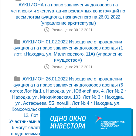
АУКЦИОНА на право заключения договоров на
установку и эксплуатацию рекламных конструкций по
всем лотам аукциона, назначенного на 26.01.2022
(управление архитектуры)
Размещено: 30.12.2021
АУКЦИОН 01.02.2022 Извещение о проведении
аукциона на право заключения договоров аренды (1
лот: г.Находка, ул. Малиновского, 11А) (управление
имуществом)
Размещено: 29.12.2021
АУКЦИОН 26.01.2022 Извещение о проведении
аукциона на право заключения договоров аренды (6
лотов: Лот № 1 г. Находка, ул. Юбилейная, 4. Лот № 2 г.
Находка, ул. Михайловская, 103. Лот № 3 г. Находка,
ул. Астафьева, 5Б, пом.III. Лот № 4 г. Находка, ул.
Комсомольская, 32. Лот № 5 г. Находка, ул. Пирогова,
12. Лот № 6 г. Находка, ул. Арсеньева, 14.)
Участниками аукциона по лотам № 1, № 2, № 3, № 4, №
6 могут являться только субъекты малого и среднего
предпринимательства, Участниками аукциона по лоту