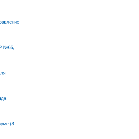
равление
Р №65,
для
нда
рме (8