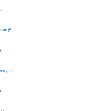
для
рме (5
я
ов для
я