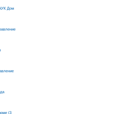
МАУК Дом
равление
я
авление
нда
рме (3