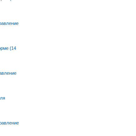
равление
рме (14
авление
для
равление