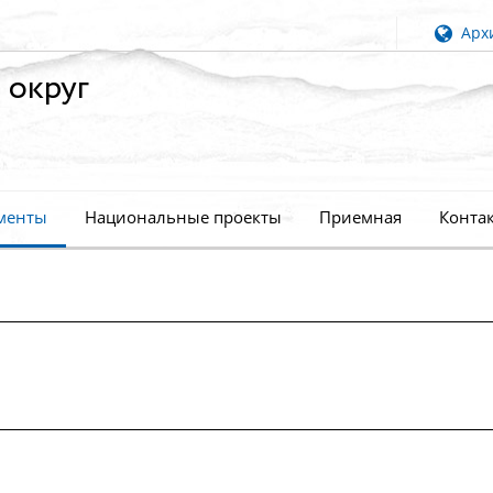
Архи
 округ
менты
Национальные проекты
Приемная
Конта