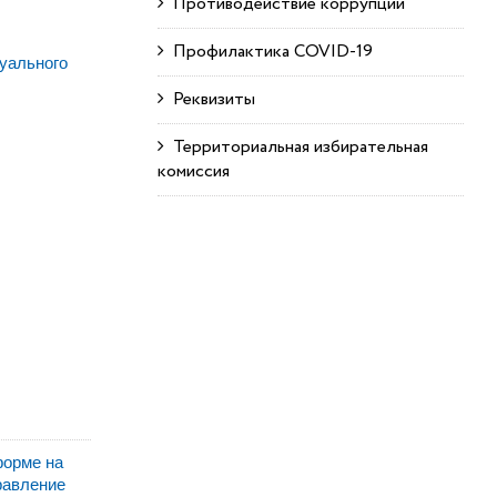
Противодействие коррупции
Профилактика COVID-19
уального
Реквизиты
Территориальная избирательная
комиссия
форме на
равление