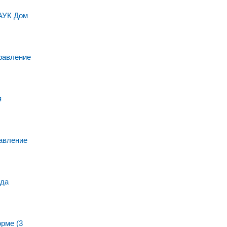
МАУК Дом
равление
я
авление
нда
рме (3