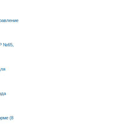
равление
Р №65,
для
нда
рме (8