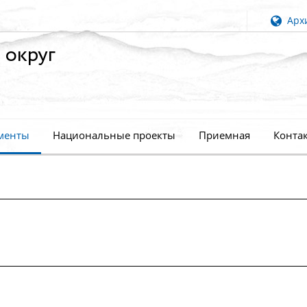
Архи
 округ
менты
Национальные проекты
Приемная
Конта