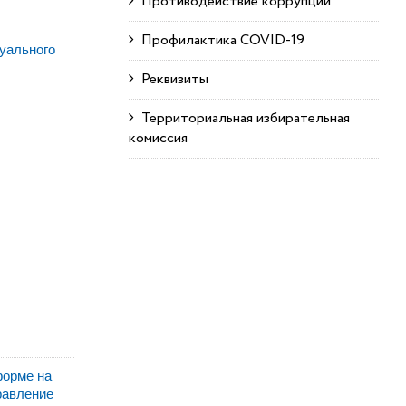
Противодействие коррупции
Профилактика COVID-19
уального
Реквизиты
Территориальная избирательная
комиссия
форме на
равление