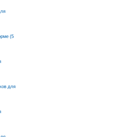
для
рме (5
я
ов для
я
для