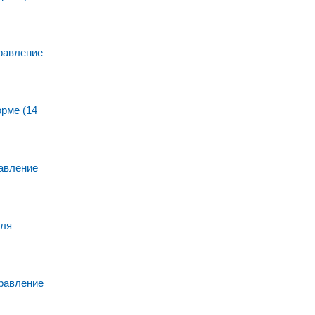
равление
рме (14
авление
для
равление