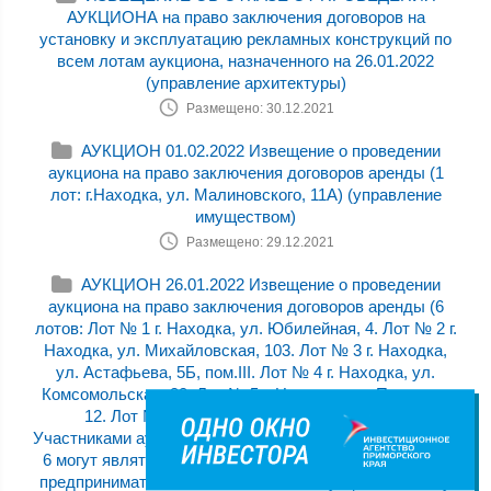
АУКЦИОНА на право заключения договоров на
установку и эксплуатацию рекламных конструкций по
всем лотам аукциона, назначенного на 26.01.2022
(управление архитектуры)
Размещено: 30.12.2021
АУКЦИОН 01.02.2022 Извещение о проведении
аукциона на право заключения договоров аренды (1
лот: г.Находка, ул. Малиновского, 11А) (управление
имуществом)
Размещено: 29.12.2021
АУКЦИОН 26.01.2022 Извещение о проведении
аукциона на право заключения договоров аренды (6
лотов: Лот № 1 г. Находка, ул. Юбилейная, 4. Лот № 2 г.
Находка, ул. Михайловская, 103. Лот № 3 г. Находка,
ул. Астафьева, 5Б, пом.III. Лот № 4 г. Находка, ул.
Комсомольская, 32. Лот № 5 г. Находка, ул. Пирогова,
12. Лот № 6 г. Находка, ул. Арсеньева, 14.)
Участниками аукциона по лотам № 1, № 2, № 3, № 4, №
6 могут являться только субъекты малого и среднего
предпринимательства, Участниками аукциона по лоту