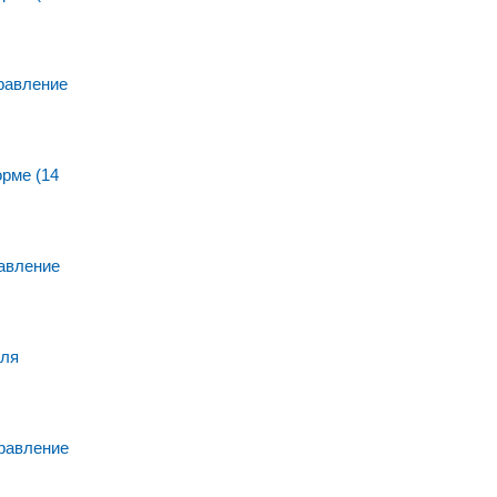
равление
рме (14
авление
для
равление