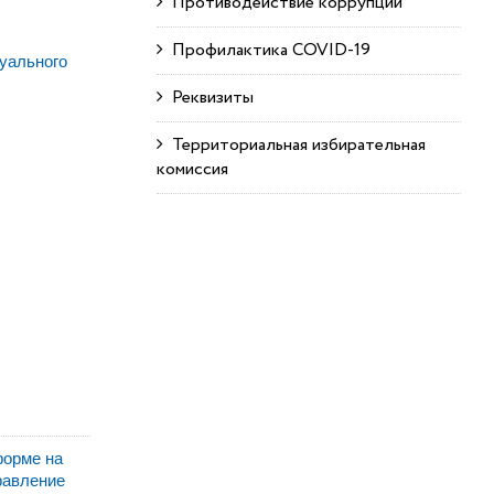
Противодействие коррупции
Профилактика COVID-19
уального
Реквизиты
Территориальная избирательная
комиссия
форме на
равление