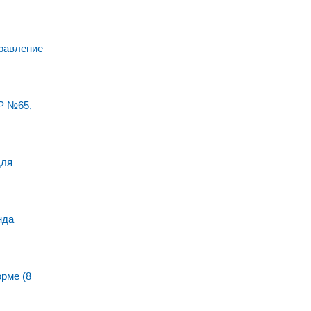
равление
Р №65,
для
нда
рме (8