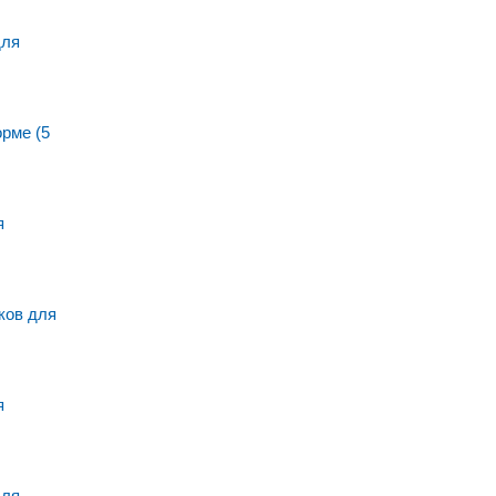
для
рме (5
я
ов для
я
для