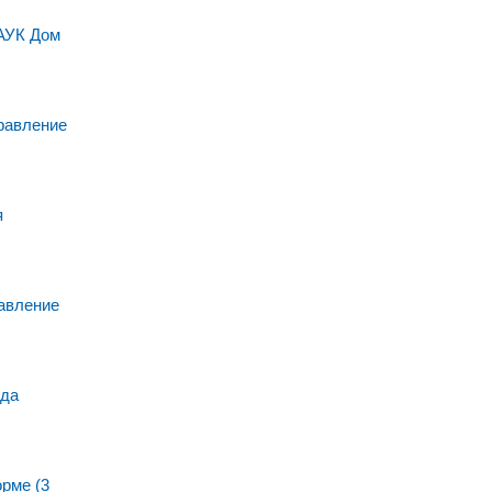
МАУК Дом
равление
я
авление
нда
рме (3