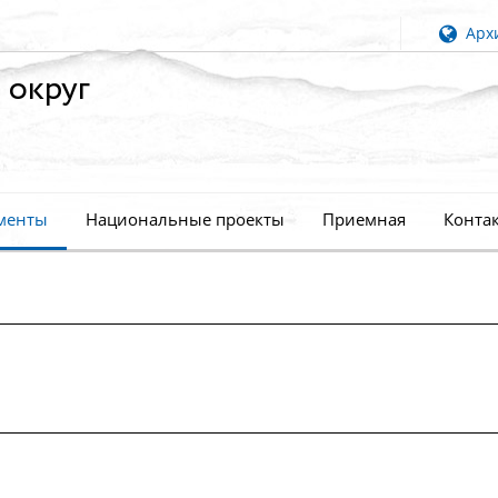
Архи
 округ
менты
Национальные проекты
Приемная
Конта