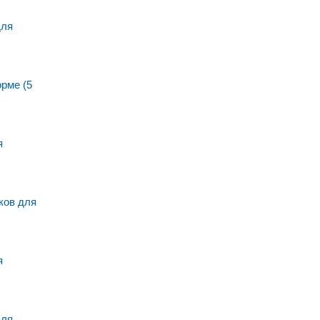
для
рме (5
я
ов для
я
для