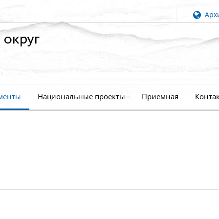
Архи
 округ
менты
Национальные проекты
Приемная
Конта