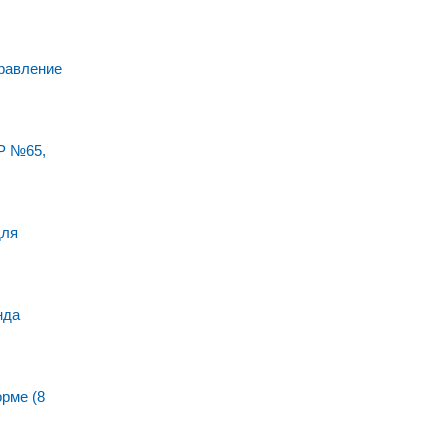
равление
Р №65,
для
нда
рме (8