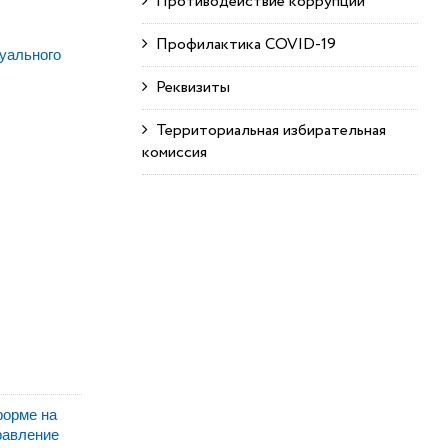
Противодействие коррупции
Профилактика COVID-19
уального
Реквизиты
Территориальная избирательная
комиссия
форме на
равление