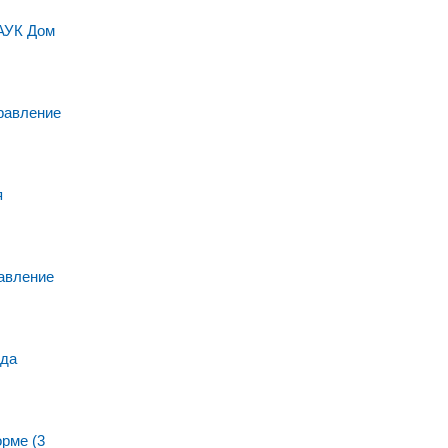
МАУК Дом
равление
я
авление
нда
рме (3