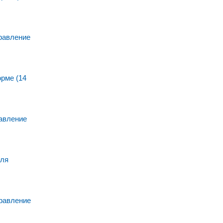
равление
рме (14
авление
для
равление