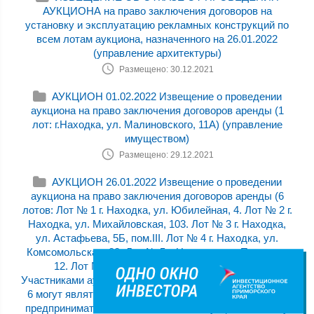
АУКЦИОНА на право заключения договоров на
установку и эксплуатацию рекламных конструкций по
всем лотам аукциона, назначенного на 26.01.2022
(управление архитектуры)
Размещено: 30.12.2021
АУКЦИОН 01.02.2022 Извещение о проведении
аукциона на право заключения договоров аренды (1
лот: г.Находка, ул. Малиновского, 11А) (управление
имуществом)
Размещено: 29.12.2021
АУКЦИОН 26.01.2022 Извещение о проведении
аукциона на право заключения договоров аренды (6
лотов: Лот № 1 г. Находка, ул. Юбилейная, 4. Лот № 2 г.
Находка, ул. Михайловская, 103. Лот № 3 г. Находка,
ул. Астафьева, 5Б, пом.III. Лот № 4 г. Находка, ул.
Комсомольская, 32. Лот № 5 г. Находка, ул. Пирогова,
12. Лот № 6 г. Находка, ул. Арсеньева, 14.)
Участниками аукциона по лотам № 1, № 2, № 3, № 4, №
6 могут являться только субъекты малого и среднего
предпринимательства, Участниками аукциона по лоту