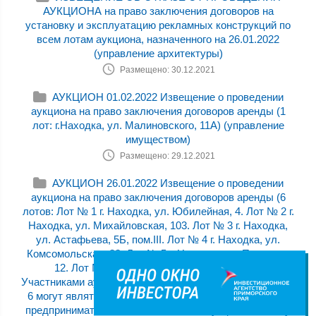
АУКЦИОНА на право заключения договоров на
установку и эксплуатацию рекламных конструкций по
всем лотам аукциона, назначенного на 26.01.2022
(управление архитектуры)
Размещено: 30.12.2021
АУКЦИОН 01.02.2022 Извещение о проведении
аукциона на право заключения договоров аренды (1
лот: г.Находка, ул. Малиновского, 11А) (управление
имуществом)
Размещено: 29.12.2021
АУКЦИОН 26.01.2022 Извещение о проведении
аукциона на право заключения договоров аренды (6
лотов: Лот № 1 г. Находка, ул. Юбилейная, 4. Лот № 2 г.
Находка, ул. Михайловская, 103. Лот № 3 г. Находка,
ул. Астафьева, 5Б, пом.III. Лот № 4 г. Находка, ул.
Комсомольская, 32. Лот № 5 г. Находка, ул. Пирогова,
12. Лот № 6 г. Находка, ул. Арсеньева, 14.)
Участниками аукциона по лотам № 1, № 2, № 3, № 4, №
6 могут являться только субъекты малого и среднего
предпринимательства, Участниками аукциона по лоту