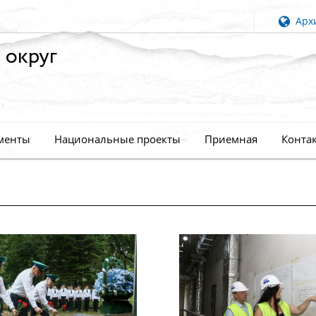
Архи
 округ
менты
Национальные проекты
Приемная
Конта