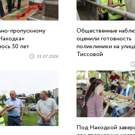
ьно-пропускному
Общественные набл
Находка»
оценили готовность
ось 50 лет
поликлиники на улиц
Тиссовой
31.07.2026
Под Находкой завер