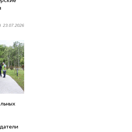
ерские
я
23.07.2026
альных
датели