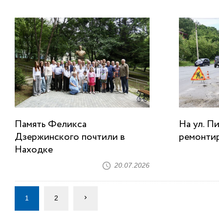
Память Феликса
На ул. П
Дзержинского почтили в
ремонти
Находке
20.07.2026
1
2