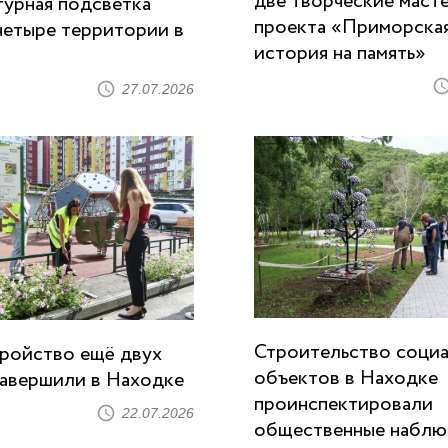
две творческие маст
урная подсветка
проекта «Приморска
четыре территории в
история на память»
27.07.2026
Строительство соци
ройство ещё двух
объектов в Находке
авершили в Находке
проинспектировали
22.07.2026
общественные наблю