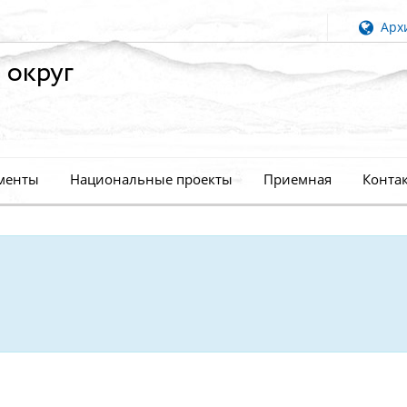
Архи
 округ
менты
Национальные проекты
Приемная
Конта