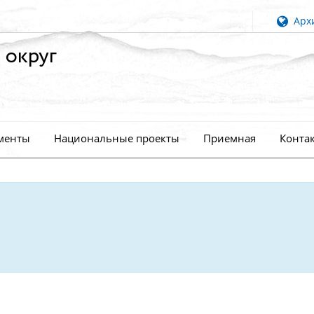
Архи
 округ
менты
Национальные проекты
Приемная
Конта