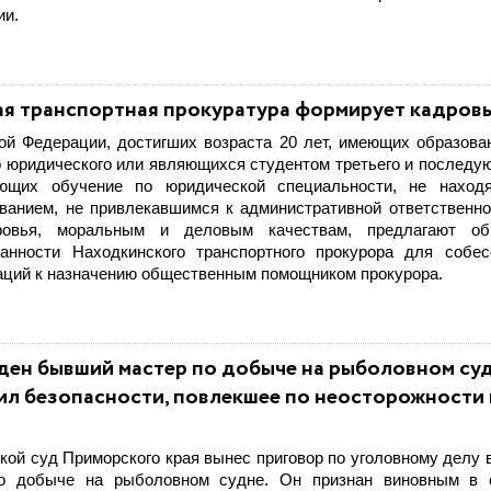
ии.
я транспортная прокуратура формирует кадровы
ой Федерации, достигших возраста 20 лет, имеющих образова
о юридического или являющихся студентом третьего и последу
ющих обучение по юридической специальности, не наход
ванием, не привлекавшимся к административной ответственно
ровья, моральным и деловым качествам, предлагают об
анности Находкинского транспортного прокурора для собес
аций к назначению общественным помощником прокурора.
ден бывший мастер по добыче на рыболовном суд
ил безопасности, повлекшее по неосторожности 
кой суд Приморского края вынес приговор по уголовному делу 
о добыче на рыболовном судне. Он признан виновным в 