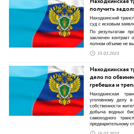
Находкинская т
получить задол
Находкинский трансп
суд с исковым заявл
По результатам пр
заключен контракт 
полном объеме не в
15.03.2023
Находкинская т
дело по обвине
гребешка и треп
Находкинская тран
уголовному делу в
собственности жител
добыча водных био
самоходного транс
предварительному сг
15.03.2023