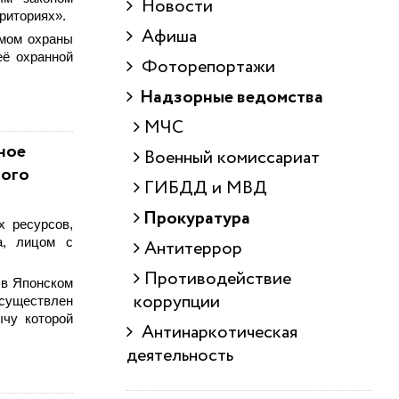
Новости
риториях».
Афиша
имом охраны
ё охранной
Фоторепортажи
Надзорные ведомства
МЧС
ное
Военный комиссариат
ного
ГИБДД и МВД
Прокуратура
х ресурсов,
а, лицом с
Антитеррор
Противодействие
 в Японском
коррупции
осуществлен
ычу которой
Антинаркотическая
деятельность