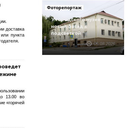
и
Фоторепортаж
У городского музея –
ии.
новый фасад с
ии доставка
подсветкой
 или пункта
тодателя.
05.08.2026
роведет
режиме
ользовании
о 13.00 во
ие «горячей