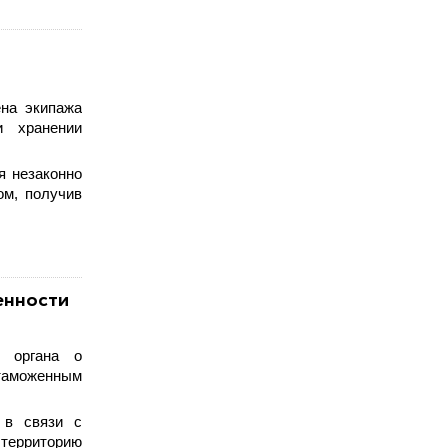
ена экипажа
и хранении
я незаконно
ом, получив
енности
о органа о
 таможенным
 в связи с
территорию