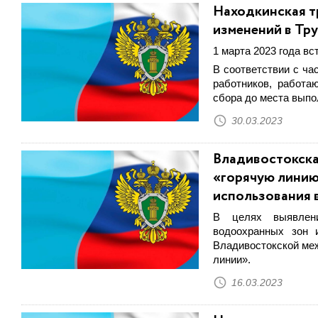
Находкинская т
изменений в Тр
1 марта 2023 года в
В соответствии с ча
работников, работа
сбора до места выпо
30.03.2023
Владивостокска
«горячую линию
использования 
В целях выявлени
водоохранных зон 
Владивостокской меж
линии».
16.03.2023