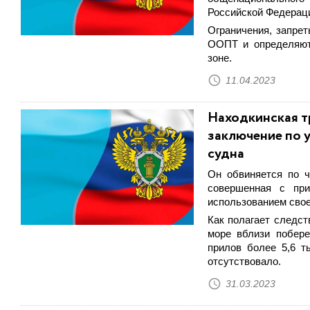
Российской Федераци
Ограничения, запре
ООПТ и определяют
зоне.
11.04.2023
Находкинская т
заключение по 
судна
Он обвиняется по ч
совершенная с при
использованием свое
Как полагает следст
море вблизи побере
прилов более 5,6 т
отсутствовало.
31.03.2023