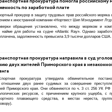
ранспортная прокуратура помогла российскому 
женность по заработной плате
ортный прокурор в защиту трудовых прав российского моряка 
ением к иностранной компании «Нортвест Шип Мэнэджмент Лтд
оверки обращения установлено, что между моряком и ком
о найме для работы на судне «Atlantic Ray». Однако заработ
ыплачена, задолженность превысила 3,9 тысячи долларов США.
ранспортная прокуратура направила в суд уголо
нию двух жителей Приморского края в незаконн
анга
спортная прокуратура утвердила обвинительное постан
 отношении двух ранее судимых за совершение преступле
ей Приморского края. Они обвиняются по ч. 3 ст. 256 УК РФ 
логических ресурсов, с причинением крупного ущерба, с п
портного плавающего средства, в местах нереста, груп
овору).