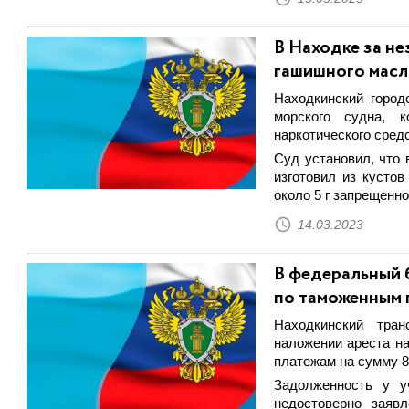
В Находке за не
гашишного масл
Находкинский город
морского судна, 
наркотического средс
Суд установил, что 
изготовил из кусто
около 5 г запрещенн
14.03.2023
В федеральный 
по таможенным 
Находкинский тран
наложении ареста н
платежам на сумму 8
Задолженность у у
недостоверно заяв