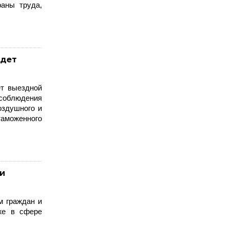
раны труда,
едет
ет выездной
 соблюдения
оздушного и
таможенного
и
м граждан и
кже в сфере