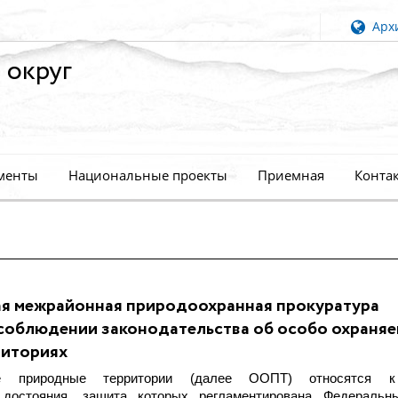
Архи
 округ
менты
Национальные проекты
Приемная
Конта
я межрайонная природоохранная прокуратура
соблюдении законодательства об особо охраня
риториях
е природные территории (далее ООПТ) относятся к
 достояния, защита которых регламентирована Федеральн