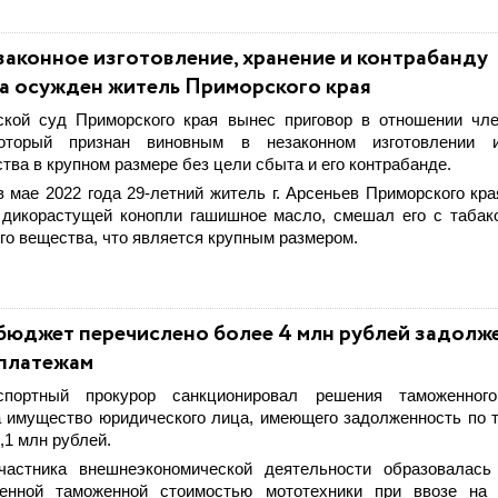
законное изготовление, хранение и контрабанду
а осужден житель Приморского края
ской суд Приморского края вынес приговор в отношении чл
который признан виновным в незаконном изготовлении 
тва в крупном размере без цели сбыта и его контрабанде.
в мае 2022 года 29-летний житель г. Арсеньев Приморского кра
в дикорастущей конопли гашишное масло, смешал его с табак
ого вещества, что является крупным размером.
бюджет перечислено более 4 млн рублей задолж
платежам
спортный прокурор санкционировал решения таможенног
а имущество юридического лица, имеющего задолженность по
,1 млн рублей.
частника внешнеэкономической деятельности образовалась
ленной таможенной стоимостью мототехники при ввозе на 