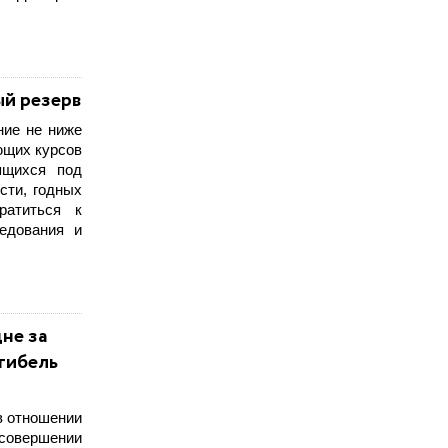
й резерв
ние не ниже
ющих курсов
ящихся под
сти, годных
ратиться к
едования и
не за
гибель
в отношении
совершении