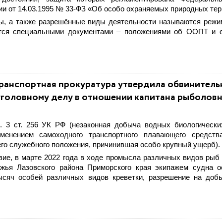
и от 14.03.1995 № 33-ФЗ «Об особо охраняемых природных тер
ты, а также разрешённые виды деятельности называются реж
ся специальными документами – положениями об ООПТ и е
ранспортная прокуратура утвердила обвинитель
уголовному делу в отношении капитана рыболов
. 3 ст. 256 УК РФ (незаконная добыча водных биологически
менением самоходного транспортного плавающего средств
го служебного положения, причинившая особо крупный ущерб).
вие, в марте 2022 года в ходе промысла различных видов рыб
жья Лазовского района Приморского края экипажем судна 
ысяч особей различных видов креветки, разрешение на доб