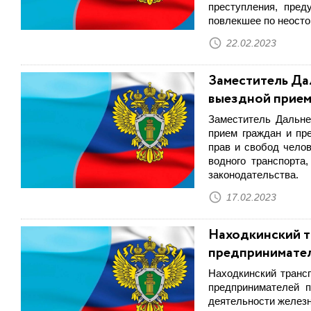
преступления, пред
повлекшее по неосто
22.02.2023
Заместитель Да
выездной прием
Заместитель Дальне
прием граждан и пр
прав и свобод чело
водного транспорта
законодательства.
17.02.2023
Находкинский т
предпринимате
Находкинский транс
предпринимателей п
деятельности железн