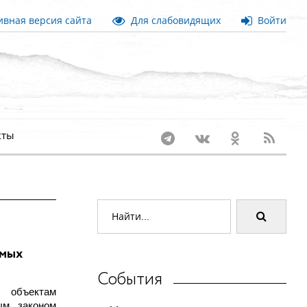
вная версия сайта
Для слабовидящих
Войти
кты
емых
События
 объектам
ым законом