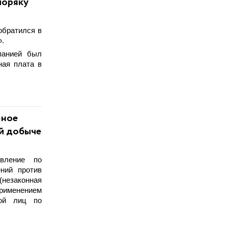
моряку
обратился в
».
панией был
ная плата в
вное
ой добыче
овление по
ний против
(незаконная
рименением
пой лиц по