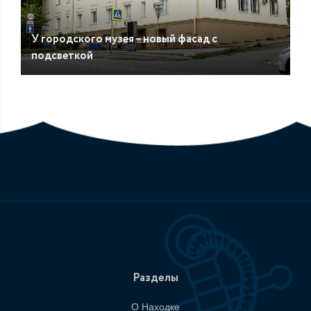
У городского музея – новый фасад с
подсветкой
Разделы
О Находке