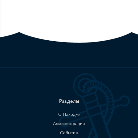
Разделы
О Находке
Администрация
События