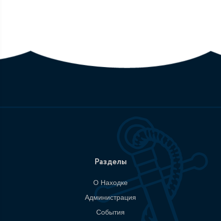
Разделы
О Находке
Администрация
События