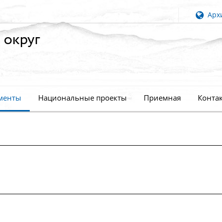
Архи
 округ
менты
Национальные проекты
Приемная
Конта